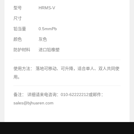
型号
HRMS-V
尺寸
铅当量
0.5mmPb
颜色
灰色
防护材料
进口铅橡塑
使用方法：
落地可移动、可升降，适合单人、双人共同使
用。
备注：
详细请来电咨询：010-62222212或邮件：
sales@bjhuaren.com